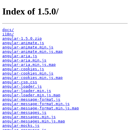
Index of 1.5.0/
docs/
i18n/
angular-1.5.0.zip
angular-animate.js
angular-animate.min.js
angular-animate.min.js.map
angular-aria.js
angular-aria.min.js
angular-aria.min.js.map
angular-cookies.js
angular-cookies.min.js
angular-cookies.min.js.map
angular-csp.css
angular-loader.js
angular-loader.min.js
angular-loader.min.js.map
angular-message-format.js
angular-message-format.min.js
angular-message-format.min.js.map
angular-messages.js
angular-messages.min.js
angular-messages.min.js.map
angular-mocks.js
angular-resource.js